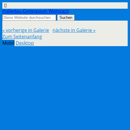
Hallertau-Gymnasium Wolnzach
« vorherige in Galerie
nächste in Galerie »
Zum Seitenanfang
Mobil
Desktop