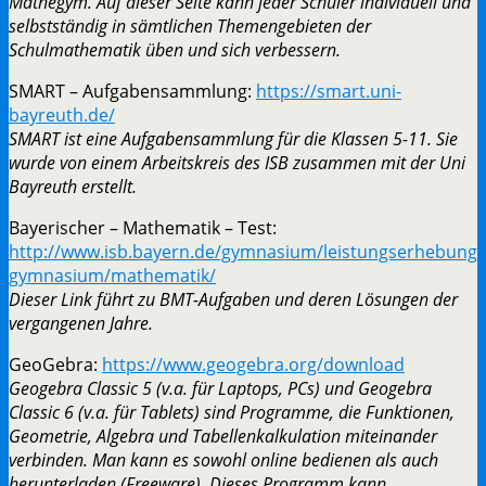
Mathegym. Auf dieser Seite kann jeder Schüler individuell und
selbstständig in sämtlichen Themengebieten der
Schulmathematik üben und sich verbessern.
SMART – Aufgabensammlung:
https://smart.uni-
bayreuth.de/
SMART ist eine Aufgabensammlung für die Klassen 5-11. Sie
wurde von einem Arbeitskreis des ISB zusammen mit der Uni
Bayreuth erstellt.
Bayerischer – Mathematik – Test:
http://www.isb.bayern.de/gymnasium/leistungserhebunge
gymnasium/mathematik/
Dieser Link führt zu BMT-Aufgaben und deren Lösungen der
vergangenen Jahre.
GeoGebra:
https://www.geogebra.org/download
Geogebra Classic 5 (v.a. für Laptops, PCs) und Geogebra
Classic 6 (v.a. für Tablets) sind Programme, die Funktionen,
Geometrie, Algebra und Tabellenkalkulation miteinander
verbinden. Man kann es sowohl online bedienen als auch
herunterladen (Freeware). Dieses Programm kann