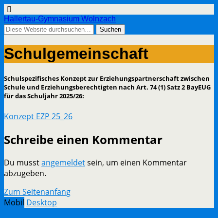
Hallertau-Gymnasium Wolnzach
Schulgemeinschaft
Schulspezifisches Konzept zur Erziehungspartnerschaft zwischen
Schule und Erziehungsberechtigten nach Art. 74 (1) Satz 2 BayEUG
für das Schuljahr 2025/26:
Konzept EZP 25_26
Schreibe einen Kommentar
Du musst
angemeldet
sein, um einen Kommentar
abzugeben.
Zum Seitenanfang
Mobil
Desktop