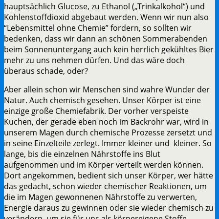
hauptsächlich Glucose, zu Ethanol („Trinkalkohol“) und
Kohlenstoffdioxid abgebaut werden. Wenn wir nun also
“Lebensmittel ohne Chemie” fordern, so sollten wir
bedenken, dass wir dann an schönen Sommerabenden
beim Sonnenuntergang auch kein herrlich gekühltes Bier
mehr zu uns nehmen dürfen. Und das wäre doch
überaus schade, oder?
Aber allein schon wir Menschen sind wahre Wunder der
Natur. Auch chemisch gesehen. Unser Körper ist eine
einzige große Chemiefabrik. Der vorher verspeiste
Kuchen, der gerade eben noch im Backrohr war, wird in
unserem Magen durch chemische Prozesse zersetzt und
in seine Einzelteile zerlegt. Immer kleiner und kleiner. So
lange, bis die einzelnen Nährstoffe ins Blut
aufgenommen und im Körper verteilt werden können.
Dort angekommen, bedient sich unser Körper, wer hätte
das gedacht, schon wieder chemischer Reaktionen, um
die im Magen gewonnenen Nährstoffe zu verwerten,
Energie daraus zu gewinnen oder sie wieder chemisch zu
verändern, um sie für uns als körpereigene Stoffe