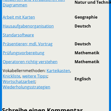
Natur und Technik
Diagrammen
Arbeit mit Karten
Geographie
Hausaufgabenorganisation
Deutsch
Standarsoftware
Präsentieren; mdl. Vortrag
Deutsch
Prüfungsvorbereitung
Mathematik
Operatoren richtig verstehen
Mathematik
Vokabellernmethoden:
Karteikasten
,
Knickliste
,
weitere Tipps
;
Englisch
Wortschatzarbeit
;
Wiederholungsstrategien
Schreibe einen Kommentar