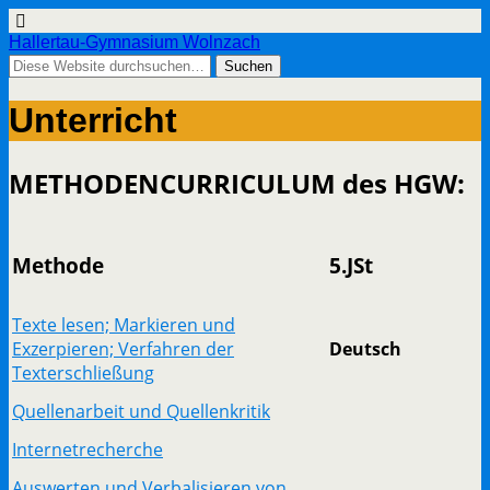
Hallertau-Gymnasium Wolnzach
Unterricht
METHODENCURRICULUM des HGW:
Methode
5.JSt
Texte lesen; Markieren und
Exzerpieren; Verfahren der
Deutsch
Texterschließung
Quellenarbeit und Quellenkritik
Internetrecherche
Auswerten und Verbalisieren von