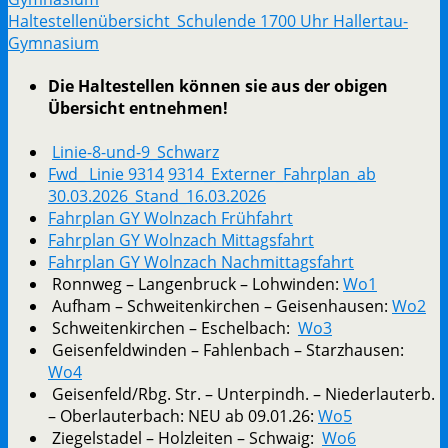
Haltestellenübersicht_Schulende 1700 Uhr Hallertau-
Gymnasium
Die Haltestellen können sie aus der obigen
Übersicht entnehmen!
Linie-8-und-9_Schwarz
Fwd_ Linie 9314
9314_Externer_Fahrplan_ab
30.03.2026_Stand_16.03.2026
Fahrplan GY Wolnzach Frühfahrt
Fahrplan GY Wolnzach Mittagsfahrt
Fahrplan GY Wolnzach Nachmittagsfahrt
Ronnweg – Langenbruck – Lohwinden:
Wo1
Aufham – Schweitenkirchen – Geisenhausen:
Wo2
Schweitenkirchen – Eschelbach:
Wo3
Geisenfeldwinden – Fahlenbach – Starzhausen:
Wo4
Geisenfeld/Rbg. Str. – Unterpindh. – Niederlauterb.
– Oberlauterbach: NEU ab 09.01.26:
Wo5
Ziegelstadel – Holzleiten – Schwaig:
Wo6