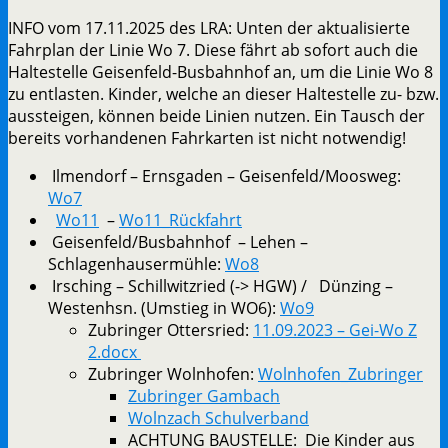
INFO vom 17.11.2025 des LRA: Unten der aktualisierte
Fahrplan der Linie Wo 7. Diese fährt ab sofort auch die
Haltestelle Geisenfeld-Busbahnhof an, um die Linie Wo 8
zu entlasten. Kinder, welche an dieser Haltestelle zu- bzw.
aussteigen, können beide Linien nutzen. Ein Tausch der
bereits vorhandenen Fahrkarten ist nicht notwendig!
Ilmendorf – Ernsgaden – Geisenfeld/Moosweg:
Wo7
Wo11
–
Wo11_Rückfahrt
Geisenfeld/Busbahnhof – Lehen –
Schlagenhausermühle:
Wo8
Irsching – Schillwitzried (-> HGW) / Dünzing –
Westenhsn. (Umstieg in WO6):
Wo9
Zubringer Ottersried:
11.09.2023 – Gei-Wo Z
2.docx
Zubringer Wolnhofen:
Wolnhofen_Zubringer
Zubringer Gambach
Wolnzach Schulverband
ACHTUNG BAUSTELLE: Die Kinder aus