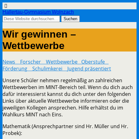
Hallertau-Gymnasium Wolnzach
Wir gewinnen –
Wettbewerbe
News
Forscher
Wettbewerbe
Oberstufe
Förderung
Schulimkerei
Jugend präsentiert
Unsere Schüler nehmen regelmäßig an zahlreichen
Wettbewerben im MINT-Bereich teil. Wenn du dich auch
dafür interessierst kannst du dich unter den folgenden
Links über aktuelle Wettbewerbe informieren oder die
jeweiligen Kollegen ansprechen. Hilfe erhältst du im
Wahlkurs MINT nach Eins.
Mathematik (Ansprechpartner sind Hr. Müller und Hr.
Probek):