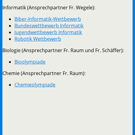
Informatik (Ansprechpartner Fr. Wegele):
Biber-Informatik-Wettbewerb
Bundeswettbewerb Informatik
Jugendwettbewerb Informatik
Robotik Wettbewerb
Biologie (Ansprechpartner Fr. Raum und Fr. Schäffer):
Bioolympiade
Chemie (Ansprechpartner Fr. Raum):
Chemieolympiade