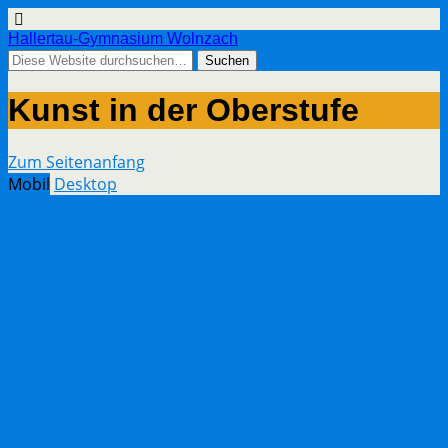
Hallertau-Gymnasium Wolnzach
Kunst in der Oberstufe
Zum Seitenanfang
Mobil
Desktop