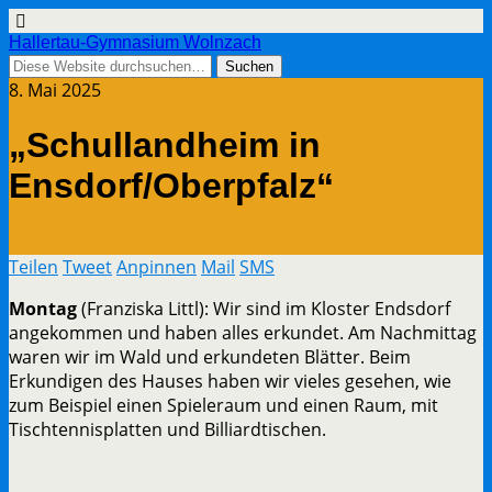
Hallertau-Gymnasium Wolnzach
8. Mai 2025
„Schullandheim in
Ensdorf/Oberpfalz“
Teilen
Tweet
Anpinnen
Mail
SMS
Montag
(Franziska Littl): Wir sind im Kloster Endsdorf
angekommen und haben alles erkundet. Am Nachmittag
waren wir im Wald und erkundeten Blätter. Beim
Erkundigen des Hauses haben wir vieles gesehen, wie
zum Beispiel einen Spieleraum und einen Raum, mit
Tischtennisplatten und Billiardtischen.