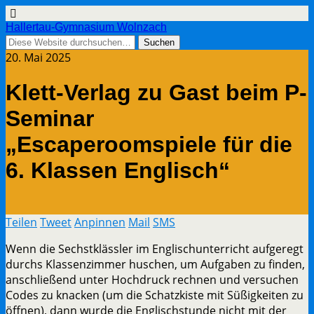
Hallertau-Gymnasium Wolnzach
20. Mai 2025
Klett-Verlag zu Gast beim P-
Seminar
„Escaperoomspiele für die
6. Klassen Englisch“
Teilen
Tweet
Anpinnen
Mail
SMS
Wenn die Sechstklässler im Englischunterricht aufgeregt
durchs Klassenzimmer huschen, um Aufgaben zu finden,
anschließend unter Hochdruck rechnen und versuchen
Codes zu knacken (um die Schatzkiste mit Süßigkeiten zu
öffnen), dann wurde die Englischstunde nicht mit der