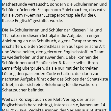
Mathestunde vertauscht, sondern die Schülerinnen und
Schüler dürfen ein Escaperoom-Spiel machen, das extra
für sie vom P-Seminar „Escaperoomspiele für die 6.
Klasse Englisch“ gestaltet wurde.
Die 14 Schülerinnen und Schüler der Klassen 11a und
11c hatten in diesem Schuljahr die Aufgabe, in enger
Anlehnung an das Schulbuch, eigene Escaperooms zu
erschaffen, die den Sechstklässlern auf spielerische Art
und Weise helfen, den gelernten Englischstoff im Team
zu wiederholen und anzuwenden. Dabei können die
Schülerinnen und Schüler der 6. Klasse selbst ihren
Lernerfolg überprüfen, da sie nur mit der korrekten
Lösung den passenden Code erhalten, der dann zur
nächsten Aufgabe führt oder das Schloss der Schatzkiste
öffnet, in der sich eine Belohnung für die wackeren
Schatzsucher befindet.
Weil das Konzept auch den Klett-Verlag, der unser
Englischbuch herausbringt, interessierte, kamen am 14.
Mai 2025 zwei Redakteurinnen des Verlags aus Stuttgart