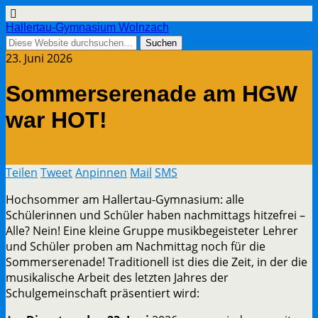
Hallertau-Gymnasium Wolnzach
23. Juni 2026
Sommerserenade am HGW
war HOT!
Teilen
Tweet
Anpinnen
Mail
SMS
Hochsommer am Hallertau-Gymnasium: alle
Schülerinnen und Schüler haben nachmittags hitzefrei –
Alle? Nein! Eine kleine Gruppe musikbegeisteter Lehrer
und Schüler proben am Nachmittag noch für die
Sommerserenade! Traditionell ist dies die Zeit, in der die
musikalische Arbeit des letzten Jahres der
Schulgemeinschaft präsentiert wird: