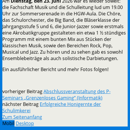
Am
Dienstag, den 23. Juni
2026 war es wieder soweit:
die Fachschaft Musik und die Schulleitung lud um 19.00
Uhr zur Sommerserenade in die HGW-Aula. Die Chöre,
das Schulorchester, die Big Band, die Bläserklasse der
Jahrgangsstufe 5 und 6, die Junior-Jazzer sowie erstmals
eine Akrobatikgruppe gestalteten ein etwa 1 ½ stündiges
Programm mit einem bunten Mix aus Stücken der
klassischen Musik, sowie den Bereichen Rock, Pop,
Musical und Jazz. Zu hören und zu sehen gab es sowohl
Ensemblebeiträge als auch solistische Darbietungen.
Ein ausführlicher Bericht und mehr Fotos folgen!
vorheriger Beitrag
Abschlussveranstaltung des P-
Seminars „Grenzenloses Gaming“ (Informatik)
nächster Beitrag
Erfolgreiche Honigernte der
Schulimkerei
Zum Seitenanfang
Mobil
Desktop