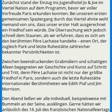
Zunächst stand der Einzug ins Jugendhotel Jo & Joe im
Viertel Nation auf dem Programm, bevor wir voller
Vorfreude Paris erkunden konnten. Bei unserem ersten
gemeinsamen Spaziergang durch das Viertel ahnte wohl
niemand von uns, dass unser erster Halt ausgerechnet
ein Friedhof sein würde. Die Überraschung wich jedoch
schnell dem Staunen, als wir erfuhren, dass es sich um
den berühmten Père Lachaise handelte – einen Ort, der
zugleich Park und letzte Ruhestätte zahlreicher
bekannter Persönlichkeiten ist.
Zwischen beeindruckenden Grabmälern und schattigen
Alleen begegneten wir Geschichte und Kunst auf Schritt
und Tritt, denn Père Lachaise ist nicht nur der größte
Friedhof in Paris, sondern auch die letzte Ruhestätte
internationaler Berühmtheiten wie Edith Piaf und Jim
Morrison.
Den Abend ließen wir alle individuell, beispielsweise mit
Bummeln an der Seine, ausklingen. Gerne hätten wir
anlässlich des 14. Juli des französischen Nationalfeiertags