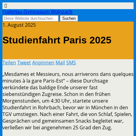
Hallertau-Gymnasium Wolnzach
1. August 2025
Studienfahrt Paris 2025
Teilen
Tweet
Anpinnen
Mail
SMS
„Mesdames et Messieurs, nous arriverons dans quelques
minutes à la gare Paris-Est“ – diese Durchsage
verkündete das baldige Ende unserer fast
siebenstündigen Zugreise. Schon in den frühen
Morgenstunden, um 4:30 Uhr, startete unsere
Studienfahrt in Rohrbach, bevor wir in München in den
TGV umstiegen. Nach einer Fahrt, die von Schlaf, Spielen,
Gesprächen und gemeinsamen Snacks begleitet war,
verließen wir bei angenehmen 25 Grad den Zug.