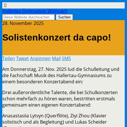
Hallertau-Gymnasium Wolnzach
28. November 2025
Solistenkonzert da capo!
Teilen
Tweet
Anpinnen
Mail
SMS
Am Donnerstag, 27. Nov. 2025 lud die Schulleitung und
die Fachschaft Musik des Hallertau-Gymnasiums zu
einem besonderen Konzertabend ein:
Drei außerordentliche Talente, die bei Schulkonzerten
schon mehrfach zu hören waren, bestritten erstmals
gemeinsam einen eigenen Konzertabend:
Anasastasiia Lytvyn (Querflöte), Ziyi Zhou (Klavier
solistisch und als Begleitung) und Lukas Scheider