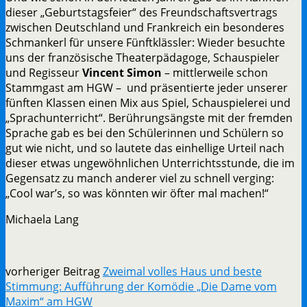
dieser „Geburtstagsfeier“ des Freundschaftsvertrags
zwischen Deutschland und Frankreich ein besonderes
Schmankerl für unsere Fünftklässler: Wieder besuchte
uns der französische Theaterpädagoge, Schauspieler
und Regisseur
Vincent Simon
– mittlerweile schon
Stammgast am HGW – und präsentierte jeder unserer
fünften Klassen einen Mix aus Spiel, Schauspielerei und
„Sprachunterricht“. Berührungsängste mit der fremden
Sprache gab es bei den Schülerinnen und Schülern so
gut wie nicht, und so lautete das einhellige Urteil nach
dieser etwas ungewöhnlichen Unterrichtsstunde, die im
Gegensatz zu manch anderer viel zu schnell verging:
„Cool war’s, so was könnten wir öfter mal machen!“
Michaela Lang
vorheriger Beitrag
Zweimal volles Haus und beste
Stimmung: Aufführung der Komödie „Die Dame vom
Maxim“ am HGW