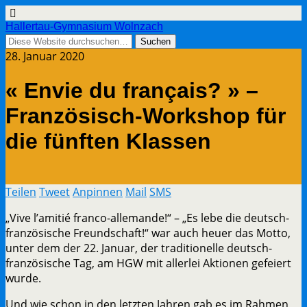
Hallertau-Gymnasium Wolnzach
28. Januar 2020
« Envie du français? » –
Französisch-Workshop für
die fünften Klassen
Teilen
Tweet
Anpinnen
Mail
SMS
„Vive l’amitié franco-allemande!“ – „Es lebe die deutsch-
französische Freundschaft!“ war auch heuer das Motto,
unter dem der 22. Januar, der traditionelle deutsch-
französische Tag, am HGW mit allerlei Aktionen gefeiert
wurde.
Und wie schon in den letzten Jahren gab es im Rahmen