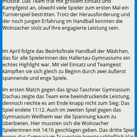
musste. Das Team trat mit großem Einsatz und
Kampfgeist an, obwohl viele Spieler zum ersten Mal ein
Turnierspiel bestritten. Trotz der Herausforderung und
der noch jungen Erfahrung im Handball konnten die
Wolnzacher stolz auf ihre engagierte Leistung sein.
Im April folgte das Bezirksfinale Handball der Mädchen,
das für alle Spielerinnen des Hallertau-Gymnasiums ein
echtes Highlight war. Mit viel Einsatz und Teamgeist
kämpften sie sich gleich zu Beginn durch zwei äußerst
spannende und enge Spiele.
Im ersten Match gegen das Ignaz-Taschner Gymnasium
Dachau zeigte das Team eine beeindruckende Leistung,
dennoch reichte es am Ende knapp nicht zum Sieg: Das
Spiel endete 11:12. Auch im zweiten Spiel gegen das
Gymnasium Weilheim war die Spannung kaum zu
überbieten. Hier mussten sich die Wolnzacher
Spielerinnen mit 14:16 geschlagen geben. Das dritte Spiel
gegen das Gymnasium Traunstein konnte schließlich klar