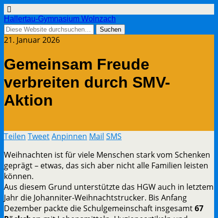
Hallertau-Gymnasium Wolnzach
21. Januar 2026
Gemeinsam Freude
verbreiten durch SMV-
Aktion
Teilen
Tweet
Anpinnen
Mail
SMS
Weihnachten ist für viele Menschen stark vom Schenken
geprägt – etwas, das sich aber nicht alle Familien leisten
können.
Aus diesem Grund unterstützte das HGW auch in letztem
Jahr die Johanniter-Weihnachtstrucker. Bis Anfang
Dezember packte die Schulgemeinschaft insgesamt
67