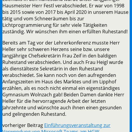
Hausmeister Herr Festl verabschiedet. Er war von 1998
bis 2015 sowie von 2017 bis April 2020 in unserem Hause
tätig und vom Schneeräumen bis zur
Lichtprogrammierung für sehr viele Tätigkeiten
zuständig. Wir wünschen ihm einen erfüllten Ruhestand!
Bereits am Tag vor der Lehrerkonferenz musste Herr
Heller sehr schweren Herzens seine bzw. unsere
langjährige Chefsekretärin Frau Zeif in den baldigen
Ruhestand verabschieden. Und auch Frau Heigl wurde
als dienstälteste Sekretärin in den Ruhestand
verabschiedet. Sie kann noch von den aufregenden
Anfangszeiten im Haus des Marktes und im Lipphof
erzählen, als es noch nicht einmal ein eigenständiges
Gymnasium Wolnzach gab! Beiden Damen dankte Herr
Heller für die hervorragende Arbeit der letzten
Jahrzehnte und wünschte auch ihnen einen gesunden
und gelingenden Ruhestand.
vorheriger Beitrag
Einführungsveranstaltung zur
Verwendung von Microsoft Teams am HGW