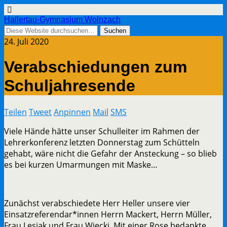
Hallertau-Gymnasium Wolnzach
24. Juli 2020
Verabschiedungen zum
Schuljahresende
Teilen
Tweet
Anpinnen
Mail
SMS
Viele Hände hätte unser Schulleiter im Rahmen der
Lehrerkonferenz letzten Donnerstag zum Schütteln
gehabt, wäre nicht die Gefahr der Ansteckung – so blieb
es bei kurzen Umarmungen mit Maske…
Zunächst verabschiedete Herr Heller unsere vier
Einsatzreferendar*innen Herrn Mackert, Herrn Müller,
Frau Lesiak und Frau Wiecki. Mit einer Rose bedankte