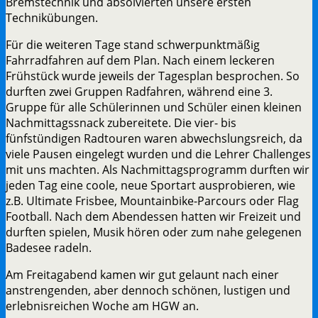
Bremstechnik und absolvierten unsere ersten
Technikübungen.
Für die weiteren Tage stand schwerpunktmäßig
Fahrradfahren auf dem Plan. Nach einem leckeren
Frühstück wurde jeweils der Tagesplan besprochen. So
durften zwei Gruppen Radfahren, während eine 3.
Gruppe für alle Schülerinnen und Schüler einen kleinen
Nachmittagssnack zubereitete. Die vier- bis
fünfstündigen Radtouren waren abwechslungsreich, da
viele Pausen eingelegt wurden und die Lehrer Challenges
mit uns machten. Als Nachmittagsprogramm durften wir
jeden Tag eine coole, neue Sportart ausprobieren, wie
z.B. Ultimate Frisbee, Mountainbike-Parcours oder Flag
Football. Nach dem Abendessen hatten wir Freizeit und
durften spielen, Musik hören oder zum nahe gelegenen
Badesee radeln.
Am Freitagabend kamen wir gut gelaunt nach einer
anstrengenden, aber dennoch schönen, lustigen und
erlebnisreichen Woche am HGW an.