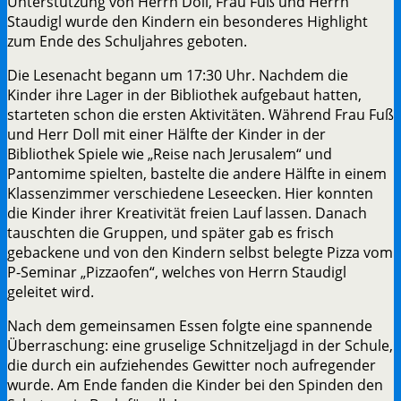
Unterstützung von Herrn Doll, Frau Fuß und Herrn
Staudigl wurde den Kindern ein besonderes Highlight
zum Ende des Schuljahres geboten.
Die Lesenacht begann um 17:30 Uhr. Nachdem die
Kinder ihre Lager in der Bibliothek aufgebaut hatten,
starteten schon die ersten Aktivitäten. Während Frau Fuß
und Herr Doll mit einer Hälfte der Kinder in der
Bibliothek Spiele wie „Reise nach Jerusalem“ und
Pantomime spielten, bastelte die andere Hälfte in einem
Klassenzimmer verschiedene Leseecken. Hier konnten
die Kinder ihrer Kreativität freien Lauf lassen. Danach
tauschten die Gruppen, und später gab es frisch
gebackene und von den Kindern selbst belegte Pizza vom
P-Seminar „Pizzaofen“, welches von Herrn Staudigl
geleitet wird.
Nach dem gemeinsamen Essen folgte eine spannende
Überraschung: eine gruselige Schnitzeljagd in der Schule,
die durch ein aufziehendes Gewitter noch aufregender
wurde. Am Ende fanden die Kinder bei den Spinden den