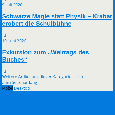
9. Juli 2026
Schwarze Magie statt Physik – Krabat
erobert die Schulbühne
10. Juni 2026
Exkursion zum „Welttags des
Buches“
Weitere Artikel aus dieser Kategorie laden…
Zum Seitenanfang
Mobil
Desktop