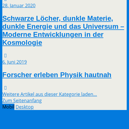
28. Januar 2020
Schwarze Löcher, dunkle Materie,
dunkle Energie und das Universum –
Moderne Entwicklungen in der
Kosmologie
6. Juni 2019
Forscher erleben Physik hautnah
Weitere Artikel aus dieser Kategorie laden…
Zum Seitenanfang
Mobil
Desktop