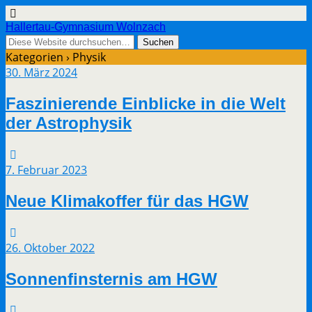
Hallertau-Gymnasium Wolnzach
Kategorien ›
Physik
30. März 2024
Faszinierende Einblicke in die Welt
der Astrophysik
7. Februar 2023
Neue Klimakoffer für das HGW
26. Oktober 2022
Sonnenfinsternis am HGW